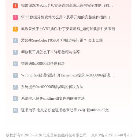
1
扫雷游戏怎么玩？从零基础到高级玩家的完全攻略（附必胜技巧）
2
SPSS数据分析软件怎么用？从零开始的完整操作指南（附实战案例）
3
疯歌音效平台VST插件/补丁安装教程_如何加载插件效果包
4
爱普生SureColor P9580打印机连接问题？-金山毒霸
5
dll修复工具怎么下？详细教程与推荐
6
错误码0xc0000022快速解决
7
WPS Office错误报告打开transerr.exe提示0xc000000d错误码怎么办
8
系统提示0xc0000005错误码的解决方法
9
系统提示缺失cmdline.dll文件的解决方法
10
证书助手 南京公积金证书签章助手.exe加载utilities.dll文件丢失处理办法
版权所有© 2010 - 2026 北京灵豹智能科技有限公司
京ICP备2025133740号-18