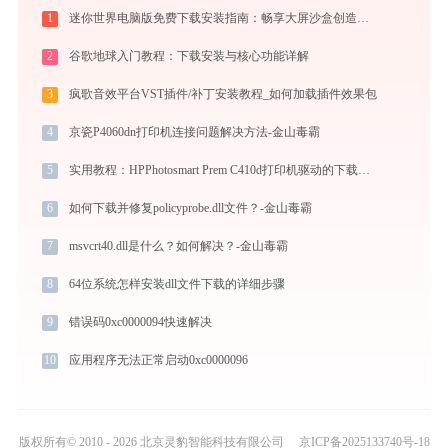
1
迷你世界电脑版免费下载安装指南：畅享大屏沙盒创造与联机乐趣
2
谷歌地球入门教程：下载安装与核心功能详解
3
疯歌音效平台VST插件/补丁安装教程_如何加载插件效果包
4
京瓷P4060dn打印机连接问题解决方法-金山毒霸
5
实用教程：HPPhotosmart Prem C410d打印机驱动的下载与安装技巧
6
如何下载并修复policyprobe.dll文件？-金山毒霸
7
msvcrt40.dll是什么？如何解决？-金山毒霸
8
64位系统怎样安装dll文件下载的详细步骤
9
错误码0xc0000094快速解决
10
应用程序无法正常启动0xc0000096
版权所有© 2010 - 2026 北京灵豹智能科技有限公司
京ICP备2025133740号-18