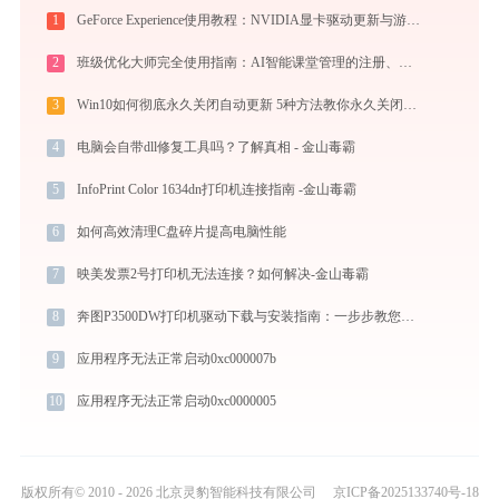
1
GeForce Experience使用教程：NVIDIA显卡驱动更新与游戏优化录制完全指南
2
班级优化大师完全使用指南：AI智能课堂管理的注册、实操与效率提升全攻略（2026最新）
3
Win10如何彻底永久关闭自动更新 5种方法教你永久关闭win10自动更新
4
电脑会自带dll修复工具吗？了解真相 - 金山毒霸
5
InfoPrint Color 1634dn打印机连接指南 -金山毒霸
6
如何高效清理C盘碎片提高电脑性能
7
映美发票2号打印机无法连接？如何解决-金山毒霸
8
奔图P3500DW打印机驱动下载与安装指南：一步步教您操作
9
应用程序无法正常启动0xc000007b
10
应用程序无法正常启动0xc0000005
版权所有© 2010 - 2026 北京灵豹智能科技有限公司
京ICP备2025133740号-18