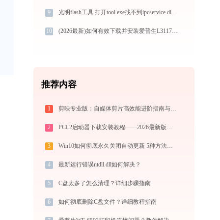
9
光明flash工具 打开tool.exe找不到ipcservice.dll怎么办
10
(2026最新)如何有效下载并安装爱普生L3117打印机驱动？全方位指导手册
推荐内容
1
剪映专业版：自媒体剪片高效能进阶指南与无痛提效攻略
2
PCL2启动器下载安装教程——2026最新版我的世界Java版启动器配置指南
3
Win10如何彻底永久关闭自动更新 5种方法教你永久关闭win10自动更新
4
最新运行错误ntdll.dll如何解决？
5
C盘太多了怎么清理？详细步骤指南
6
如何彻底删除C盘文件？详细教程指南