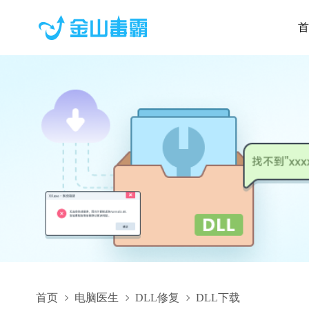
首
首页
电脑医生
DLL修复
DLL下载
HPI.Wrappers.BatteryDischargeTest.dll,HPI.Wrappers.Battery