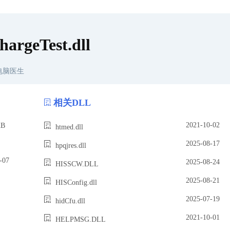
argeTest.dll
电脑医生
相关DLL
2021-10-02
B
htmed.dll
2025-08-17
hpqjres.dll
07
2025-08-24
HISSCW.DLL
2025-08-21
HISConfig.dll
2025-07-19
hidCfu.dll
2021-10-01
HELPMSG.DLL