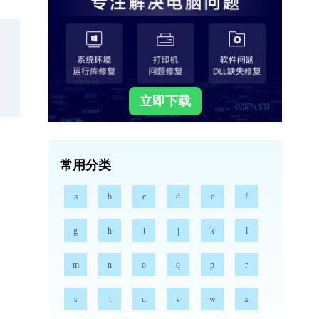
立即下载
常用分类
a
b
c
d
e
f
g
h
i
j
k
l
m
n
o
q
p
r
s
t
u
v
w
x