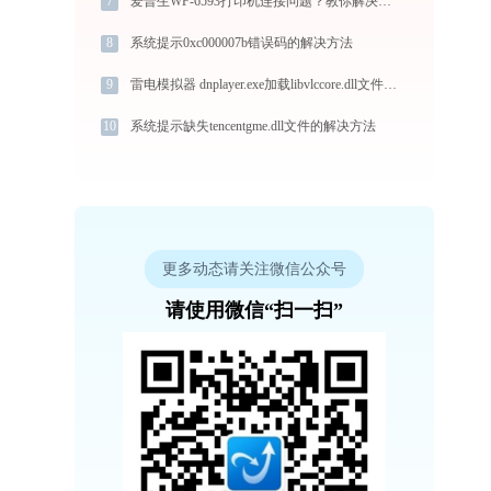
7
爱普生WF-6593打印机连接问题？教你解决方法 -金山毒霸
8
系统提示0xc000007b错误码的解决方法
9
雷电模拟器 dnplayer.exe加载libvlccore.dll文件丢失处理办法
10
系统提示缺失tencentgme.dll文件的解决方法
更多动态请关注微信公众号
请使用微信“扫一扫”