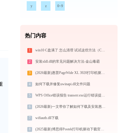
y
z
0~9
热门内容
1
win10 C盘满了 怎么清理 试试这些方法（C盘清理、磁盘清理）
2
安装xldl.dll的常见问题解决方法-金山毒霸
3
(2026最新)惠普PageWide XL 3920打印机驱动如何下载安装？这里有你需要的所有信息
重
4
如何下载并修复uwinapi.dll文件问题
5
WPS Office错误报告 transerr.exe运行错误提示0xc000000d的解决办法
6
(2026最新)一文带你了解如何下载及安装惠普Deskjet D2460打印机驱动
7
wifiauth.dll下载
8
(2025最新)博思得Postek打印机驱动下载官方Win10/Win11