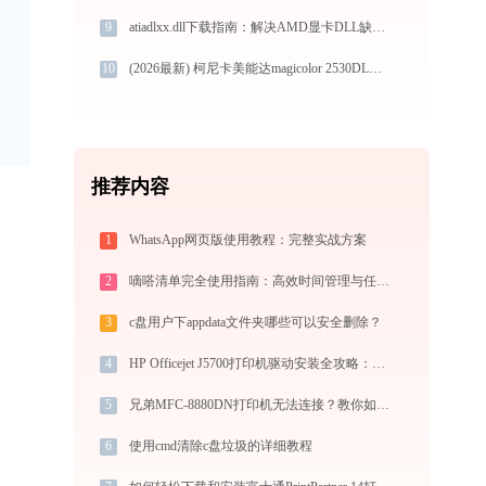
9
atiadlxx.dll下载指南：解决AMD显卡DLL缺失问题，32/64位官方免费版
10
(2026最新) 柯尼卡美能达magicolor 2530DL快速连接教程 - 金山毒霸
推荐内容
1
WhatsApp网页版使用教程：完整实战方案
2
嘀嗒清单完全使用指南：高效时间管理与任务规划工具，让你的每一天井井有条
3
c盘用户下appdata文件夹哪些可以安全删除？
4
HP Officejet J5700打印机驱动安装全攻略：从下载到安装完全教程
5
兄弟MFC-8880DN打印机无法连接？教你如何解决！-金山毒霸
6
使用cmd清除c盘垃圾的详细教程