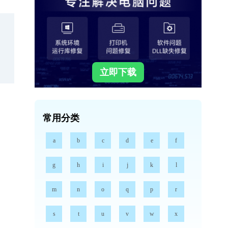
立即下载
常用分类
a
b
c
d
e
f
g
h
i
j
k
l
m
n
o
q
p
r
s
t
u
v
w
x