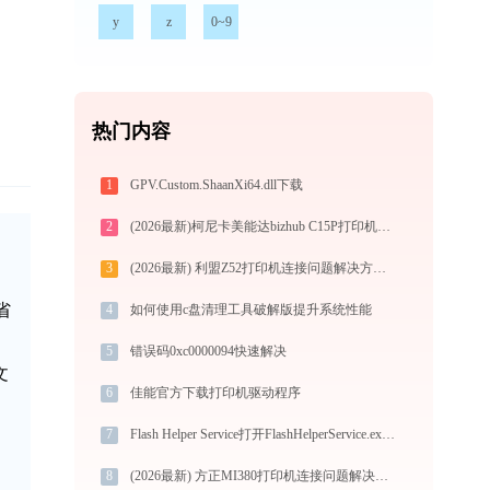
y
z
0~9
热门内容
1
GPV.Custom.ShaanXi64.dll下载
2
(2026最新)柯尼卡美能达bizhub C15P打印机驱动如何下载安装？这里有你需要的所有信息
3
(2026最新) 利盟Z52打印机连接问题解决方法 -金山毒霸
省
4
如何使用c盘清理工具破解版提升系统性能
5
错误码0xc0000094快速解决
文
6
佳能官方下载打印机驱动程序
7
Flash Helper Service打开FlashHelperService.exe提示0xc000000d错误码怎么办
8
(2026最新) 方正MI380打印机连接问题解决方法 -金山毒霸