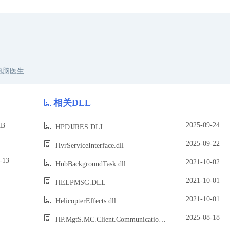
电脑医生
相关DLL
2025-09-24
B
HPDJJRES.DLL
2025-09-22
HvrServiceInterface.dll
13
2021-10-02
HubBackgroundTask.dll
2021-10-01
HELPMSG.DLL
2021-10-01
HelicopterEffects.dll
2025-08-18
HP.MgtS.MC.Client.CommunicationManagerContractForTrayPipes.dll