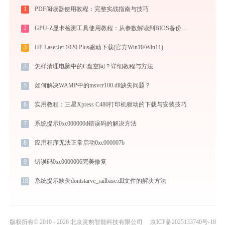
1
PDF阅读器使用教程：完整实战指南与技巧
2
GPU-Z显卡检测工具使用教程：从参数解读到BIOS备份，一站式掌握显卡信息
3
HP LaserJet 1020 Plus驱动下载(官方Win10/Win11)
4
怎样清理电脑中的C盘空间？详细教程与方法
5
如何解决WAMP中的msvcr100.dll缺失问题？
6
实用教程：三星Xpress C480打印机驱动的下载与安装技巧
7
系统提示0xc000000d错误码的解决方法
8
应用程序无法正常启动0xc000007b
9
错误码0xc0000006完美修复
10
系统提示缺失dontstarve_railbase.dll文件的解决方法
版权所有© 2010 - 2026 北京灵豹智能科技有限公司
京ICP备2025133740号-18