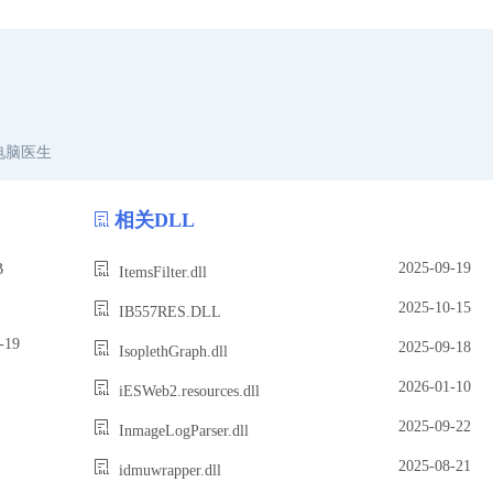
电脑医生
相关DLL
2025-09-19
B
ItemsFilter.dll
2025-10-15
IB557RES.DLL
19
2025-09-18
IsoplethGraph.dll
2026-01-10
iESWeb2.resources.dll
2025-09-22
InmageLogParser.dll
2025-08-21
idmuwrapper.dll