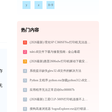
y
z
0~9
热门内容
1
(2026最新) 理光SP C360SFNw打印机无法连接？-金山毒霸
2
tulei.dll文件下载与修复指南 - 金山毒霸
3
(2026最新)惠普2606sdw打印机驱动下载安装步骤详细解析，让安装更简单
存
4
系统提示缺失glew32.dll文件的解决方法
5
Python 主程序 python.exe加载python312.dll文件丢失处理办法
无
6
应用程序无法正常启动0xc000007b
7
(2026最新) 三星CLP-500N打印机连接不上？试试这些解决方法 - 金山毒霸
8
搜狗高速浏览器 SogouExplorer.exe运行错误提示0xc0000056的解决办法