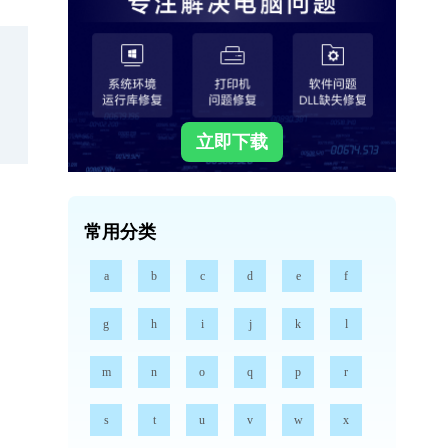
立即下载
常用分类
a
b
c
d
e
f
g
h
i
j
k
l
m
n
o
q
p
r
s
t
u
v
w
x