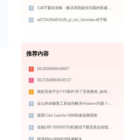
9
3.dll下载全攻略：解决系统缺失问题的权威指南（32/64位官方免费版）
10
ad572b29da8141d9_pl_rsrc_slovenian.dll下载
推荐内容
1
DG20260630100827
2
DGT20260630101527
3
疯歌音效平台VST插件/补丁安装教程_如何加载插件效果包
4
金山的dll修复工具如何解决Windows问题？-金山毒霸
5
惠普Color LaserJet 1600快速连接指南
6
佳能LBP-5050N打印机驱动下载安装全程指导，轻松解决打印问题
7
错误码0xc0000020快速解决