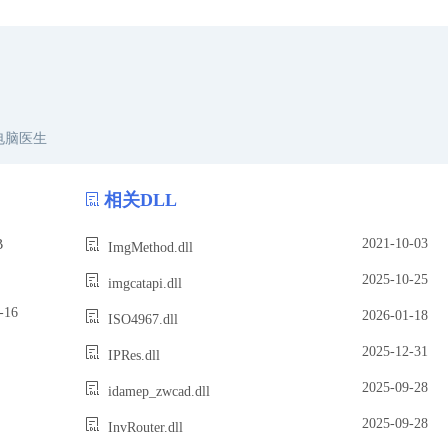
电脑医生
相关DLL
2021-10-03
B
ImgMethod.dll
2025-10-25
imgcatapi.dll
16
2026-01-18
ISO4967.dll
2025-12-31
IPRes.dll
2025-09-28
idamep_zwcad.dll
2025-09-28
InvRouter.dll