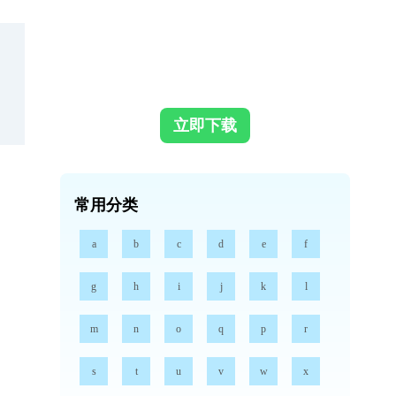
立即下载
常用分类
a
b
c
d
e
f
g
h
i
j
k
l
m
n
o
q
p
r
s
t
u
v
w
x