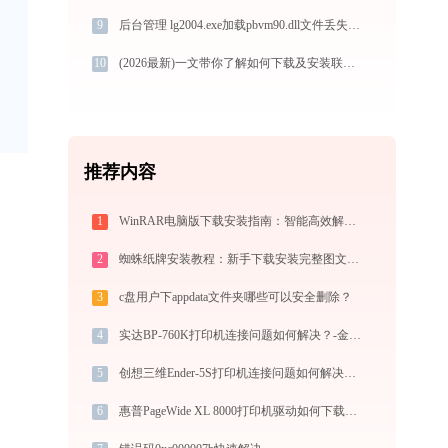
9
后台管理 lg2004.exe加载pbvm90.dll文件丢失处理办法
10
(2026最新)一文带你了解如何下载及安装联想M750打印机驱动
推荐内容
1
WinRAR电脑版下载安装指南：智能高效解压缩，安全守护文件传输与归档
2
蜘蛛纸牌安装教程：新手下载安装完整图文指南
3
c盘用户下appdata文件夹哪些可以安全删除？
4
实达BP-760K打印机连接问题如何解决？-金山毒霸
5
创想三维Ender-5S打印机连接问题如何解决？-金山毒霸
6
惠普PageWide XL 8000打印机驱动如何下载安装？这里有你需要的所有信息