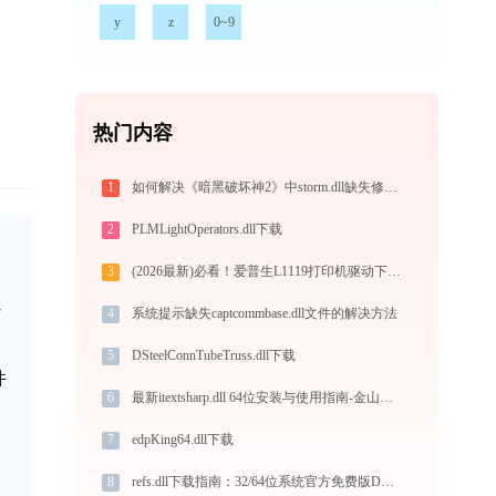
y
z
0~9
热门内容
1
如何解决《暗黑破坏神2》中storm.dll缺失修复权威指南
2
PLMLightOperators.dll下载
3
(2026最新)必看！爱普生L1119打印机驱动下载与安装的正确姿势
省
4
系统提示缺失captcommbase.dll文件的解决方法
5
DSteelConnTubeTruss.dll下载
件
6
最新itextsharp.dll 64位安装与使用指南-金山毒霸
7
edpKing64.dll下载
8
refs.dll下载指南：32/64位系统官方免费版DLL文件修复方案