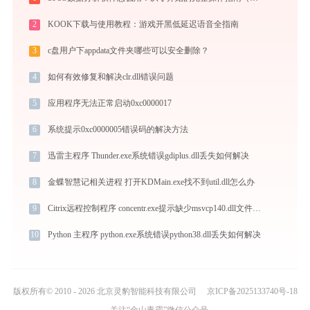
2
KOOK下载与使用教程：游戏开黑低延迟语音全指南
3
c盘用户下appdata文件夹哪些可以安全删除？
4
如何有效修复和解决clr.dll错误问题
5
应用程序无法正常启动0xc0000017
6
系统提示0xc0000005错误码的解决方法
7
迅雷主程序 Thunder.exe系统错误gdiplus.dll丢失如何解决
8
金蝶智慧记相关进程 打开KDMain.exe找不到util.dll怎么办
9
Citrix远程控制程序 concentr.exe提示缺少msvcp140.dll文件的解决办法
10
Python 主程序 python.exe系统错误python38.dll丢失如何解决
版权所有© 2010 - 2026 北京灵豹智能科技有限公司
京ICP备2025133740号-18