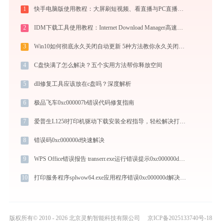
1
快手电脑版使用教程：大屏刷短视频、看直播与PC直播伴侣一站式指南
2
IDM下载工具使用教程：Internet Download Manager高速下载与视频抓取完全指南
3
Win10如何彻底永久关闭自动更新 5种方法教你永久关闭win10自动更新
4
C盘快满了怎么解决？五个实用方法帮你释放空间
5
dll修复工具应该放在c盘吗？深度解析
6
极品飞车0xc000007b错误代码修复指南
7
爱普生L1258打印机驱动下载安装全程指导，轻松解决打印问题
8
错误码0xc000000d快速解决
9
WPS Office错误报告 transerr.exe运行错误提示0xc000000d的解决办法
10
打印服务程序splwow64.exe应用程序错误0xc000000d解决方法
版权所有© 2010 - 2026 北京灵豹智能科技有限公司
京ICP备2025133740号-18