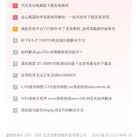
1
汽水音乐电脑版下载安装教程
2
金山毒霸软件管家使用教程：一站式软件下载安装管理，让电脑始终保持最佳状态
3
疯歌音效平台VST插件/补丁安装教程_如何加载插件效果包
4
松下KX-P7310打印机连接问题解决方法
5
如何解决rgss202e.dll请确保错误提示？
6
遇到惠普 DJ 5088打印机驱动问题？这里有最全的下载及安装指导
7
应用程序无法正常启动0xc0000020
8
CAD迷你画图 CAD迷你画图.exe系统错误skincontrols.dll丢失如何解决
9
WPS表格主程序 et.exe系统错误msvcr100.dll丢失如何解决
10
系统提示缺失ffmpeg.dll文件的解决方法
版权所有© 2010 - 2026 北京灵豹智能科技有限公司
京ICP备2025133740号-18