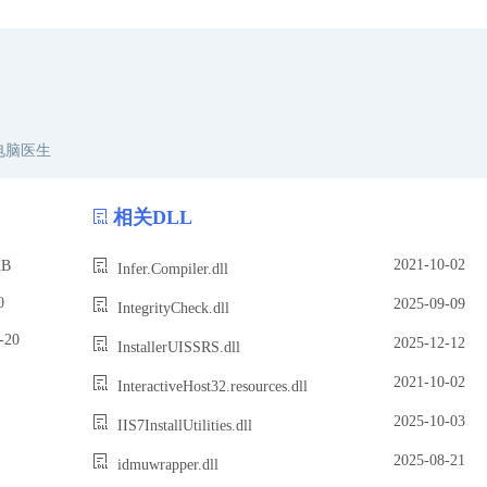
电脑医生
相关DLL
2021-10-02
B
Infer.Compiler.dll
0
2025-09-09
IntegrityCheck.dll
20
2025-12-12
InstallerUISSRS.dll
2021-10-02
InteractiveHost32.resources.dll
2025-10-03
IIS7InstallUtilities.dll
2025-08-21
idmuwrapper.dll