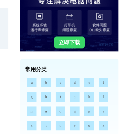
立即下载
常用分类
a
b
c
d
e
f
g
h
i
j
k
l
m
n
o
q
p
r
s
t
u
v
w
x