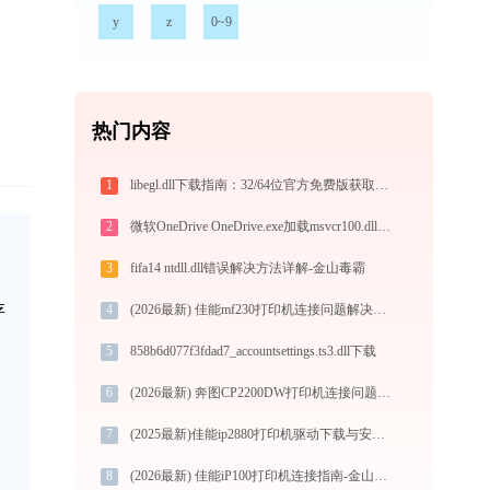
y
z
0~9
热门内容
1
libegl.dll下载指南：32/64位官方免费版获取与修复教程
2
微软OneDrive OneDrive.exe加载msvcr100.dll文件丢失处理办法
3
fifa14 ntdll.dll错误解决方法详解-金山毒霸
存
4
(2026最新) 佳能mf230打印机连接问题解决方法 - 金山毒霸
5
858b6d077f3fdad7_accountsettings.ts3.dll下载
6
(2026最新) 奔图CP2200DW打印机连接问题解决方法 - 金山毒霸
7
(2025最新)佳能ip2880打印机驱动下载与安装指南 | 官方驱动支持
8
(2026最新) 佳能iP100打印机连接指南-金山毒霸