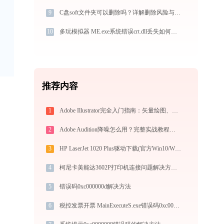
9
C盘soft文件夹可以删除吗？详解删除风险与方法
10
多玩模拟器 ME.exe系统错误crt.dll丢失如何解决
推荐内容
1
Adobe Illustrator完全入门指南：矢量绘图、Logo设计到商业插画的必备工具详解
2
Adobe Audition降噪怎么用？完整实战教程（从入门到异常排查）
3
HP LaserJet 1020 Plus驱动下载(官方Win10/Win11)
4
柯尼卡美能达3602P打印机连接问题解决方法 -金山毒霸
5
错误码0xc000000d解决方法
6
税控发票开票 MainExecuteS.exe错误码0xc000000d处理办法