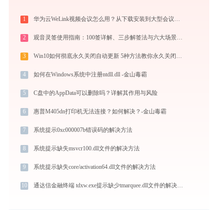
1
华为云WeLink视频会议怎么用？从下载安装到大型会议主持的全流程指南
2
观音灵签使用指南：100签详解、三步解签法与六大场景解读
3
Win10如何彻底永久关闭自动更新 5种方法教你永久关闭win10自动更新
4
如何在Windows系统中注册ntdll.dll -金山毒霸
5
C盘中的AppData可以删除吗？详解其作用与风险
6
惠普M405dn打印机无法连接？如何解决？-金山毒霸
7
系统提示0xc000007b错误码的解决方法
8
系统提示缺失msvcr100.dll文件的解决方法
9
系统提示缺失core/activation64.dll文件的解决方法
10
通达信金融终端 tdxw.exe提示缺少tmarquee.dll文件的解决办法