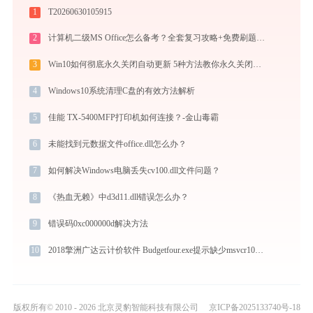
1
T20260630105915
2
计算机二级MS Office怎么备考？全套复习攻略+免费刷题工具推荐
3
Win10如何彻底永久关闭自动更新 5种方法教你永久关闭win10自动更新
4
Windows10系统清理C盘的有效方法解析
5
佳能 TX-5400MFP打印机如何连接？-金山毒霸
6
未能找到元数据文件office.dll怎么办？
7
如何解决Windows电脑丢失cv100.dll文件问题？
8
《热血无赖》中d3d11.dll错误怎么办？
9
错误码0xc000000d解决方法
10
2018擎洲广达云计价软件 Budgetfour.exe提示缺少msvcr100.dll文件的解决办法
版权所有© 2010 - 2026 北京灵豹智能科技有限公司
京ICP备2025133740号-18