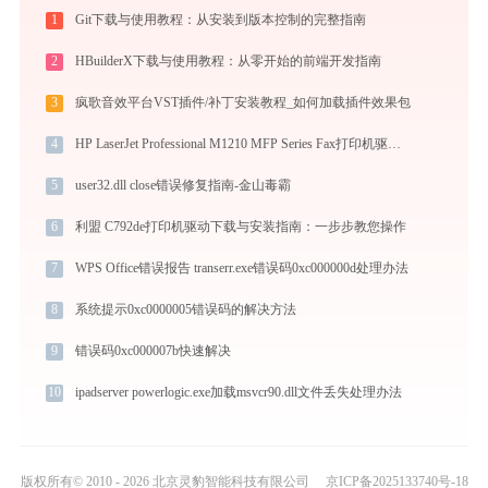
1
Git下载与使用教程：从安装到版本控制的完整指南
2
HBuilderX下载与使用教程：从零开始的前端开发指南
3
疯歌音效平台VST插件/补丁安装教程_如何加载插件效果包
4
HP LaserJet Professional M1210 MFP Series Fax打印机驱动安装不再难，跟着这些步骤一学就会
5
user32.dll close错误修复指南-金山毒霸
6
利盟 C792de打印机驱动下载与安装指南：一步步教您操作
7
WPS Office错误报告 transerr.exe错误码0xc000000d处理办法
8
系统提示0xc0000005错误码的解决方法
9
错误码0xc000007b快速解决
10
ipadserver powerlogic.exe加载msvcr90.dll文件丢失处理办法
版权所有© 2010 - 2026 北京灵豹智能科技有限公司
京ICP备2025133740号-18