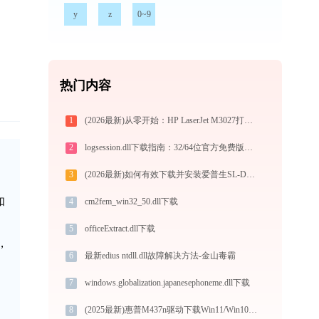
y
z
0~9
热门内容
1
(2026最新)从零开始：HP LaserJet M3027打印机驱动的下载及安装流程
2
logsession.dll下载指南：32/64位官方免费版解决DLL缺失问题
3
(2026最新)如何有效下载并安装爱普生SL-D880打印机驱动？全方位指导手册
和
4
cm2fem_win32_50.dll下载
5
officeExtract.dll下载
行，
6
最新edius ntdll.dll故障解决方法-金山毒霸
7
windows.globalization.japanesephoneme.dll下载
8
(2025最新)惠普M437n驱动下载Win11/Win10官方安装教程