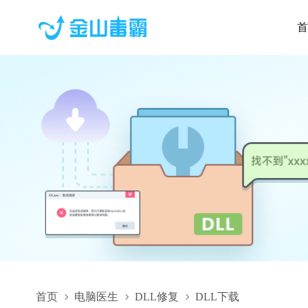
首
首页
电脑医生
DLL修复
DLL下载
JetBrains.ReSharper.TestRunner.Adapters.MsTest.Tasks.dll,JetB