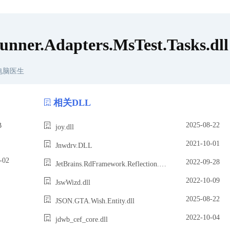
修复
unner.Adapters.MsTest.Tasks.dll
电脑医生
相关DLL
2025-08-22
B
joy.dll
2021-10-01
Jnwdrv.DLL
02
2022-09-28
JetBrains.RdFramework.Reflection.dll
2022-10-09
JswWizd.dll
2025-08-22
JSON.GTA.Wish.Entity.dll
2022-10-04
jdwb_cef_core.dll