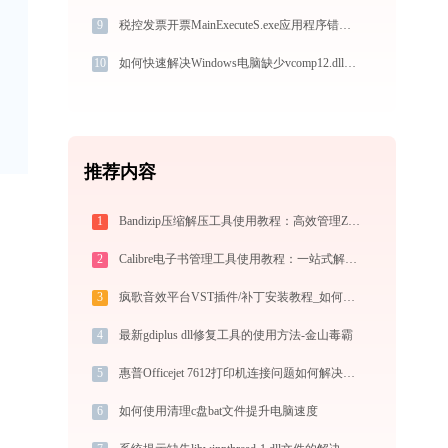
9
税控发票开票MainExecuteS.exe应用程序错误0xc000000d解决方法
10
如何快速解决Windows电脑缺少vcomp12.dll问题
推荐内容
1
Bandizip压缩解压工具使用教程：高效管理ZIP/RAR/7Z等30+格式的免费压缩神器
2
Calibre电子书管理工具使用教程：一站式解决电子书格式转换、元数据管理与设备同步
3
疯歌音效平台VST插件/补丁安装教程_如何加载插件效果包
4
最新gdiplus dll修复工具的使用方法-金山毒霸
5
惠普Officejet 7612打印机连接问题如何解决？-金山毒霸
6
如何使用清理c盘bat文件提升电脑速度