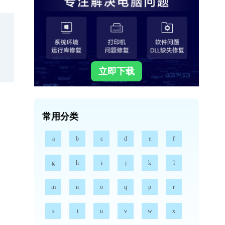
立即下载
常用分类
a
b
c
d
e
f
g
h
i
j
k
l
m
n
o
q
p
r
s
t
u
v
w
x