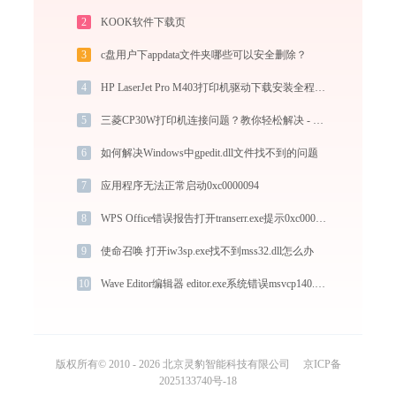
2
KOOK软件下载页
3
c盘用户下appdata文件夹哪些可以安全删除？
4
HP LaserJet Pro M403打印机驱动下载安装全程指导，轻松解决打印问题
5
三菱CP30W打印机连接问题？教你轻松解决 - 金山毒霸
6
如何解决Windows中gpedit.dll文件找不到的问题
7
应用程序无法正常启动0xc0000094
8
WPS Office错误报告打开transerr.exe提示0xc000000d错误码怎么办
9
使命召唤 打开iw3sp.exe找不到mss32.dll怎么办
10
Wave Editor编辑器 editor.exe系统错误msvcp140.dll丢失如何解决
版权所有© 2010 - 2026 北京灵豹智能科技有限公司
京ICP备
2025133740号-18