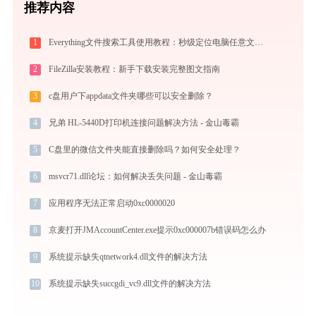
推荐内容
1
Everything文件搜索工具使用教程：秒级定位电脑任意文件的高效搜索神器
2
FileZilla安装教程：新手下载安装完整图文指南
3
c盘用户下appdata文件夹哪些可以安全删除？
4
兄弟 HL-5440D打印机连接问题解决方法 - 金山毒霸
5
C盘里的微信文件夹能直接删除吗？如何安全处理？
6
msvcr71.dll论坛：如何解决丢失问题 - 金山毒霸
7
应用程序无法正常启动0xc0000020
8
京麦打开JMAccountCenter.exe提示0xc000007b错误码怎么办
9
系统提示缺失qtnetwork4.dll文件的解决方法
10
系统提示缺失succgdi_vc9.dll文件的解决方法