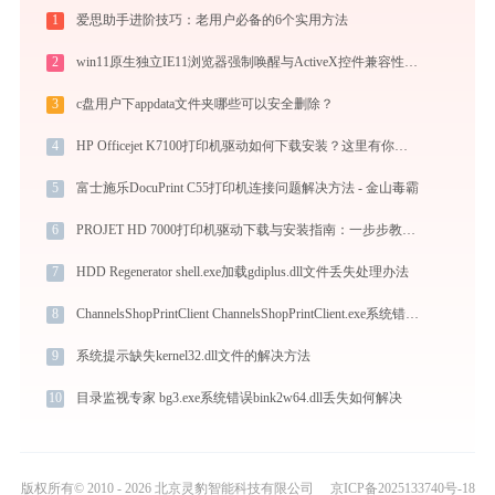
1
爱思助手进阶技巧：老用户必备的6个实用方法
2
win11原生独立IE11浏览器强制唤醒与ActiveX控件兼容性部署指南
3
c盘用户下appdata文件夹哪些可以安全删除？
4
HP Officejet K7100打印机驱动如何下载安装？这里有你需要的所有信息
5
富士施乐DocuPrint C55打印机连接问题解决方法 - 金山毒霸
6
PROJET HD 7000打印机驱动下载与安装指南：一步步教您操作
7
HDD Regenerator shell.exe加载gdiplus.dll文件丢失处理办法
8
ChannelsShopPrintClient ChannelsShopPrintClient.exe系统错误ffmpeg.dll丢失如何解决
9
系统提示缺失kernel32.dll文件的解决方法
10
目录监视专家 bg3.exe系统错误bink2w64.dll丢失如何解决
版权所有© 2010 - 2026 北京灵豹智能科技有限公司
京ICP备2025133740号-18