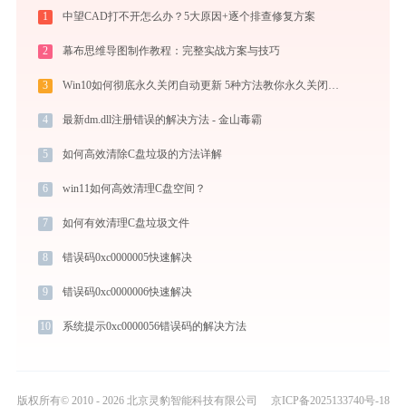
1
中望CAD打不开怎么办？5大原因+逐个排查修复方案
2
幕布思维导图制作教程：完整实战方案与技巧
3
Win10如何彻底永久关闭自动更新 5种方法教你永久关闭win10自动更新
4
最新dm.dll注册错误的解决方法 - 金山毒霸
5
如何高效清除C盘垃圾的方法详解
6
win11如何高效清理C盘空间？
7
如何有效清理C盘垃圾文件
8
错误码0xc0000005快速解决
9
错误码0xc0000006快速解决
10
系统提示0xc0000056错误码的解决方法
版权所有© 2010 - 2026 北京灵豹智能科技有限公司
京ICP备2025133740号-18