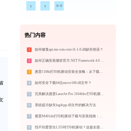
y
z
0~9
热门内容
1
如何修复api-ms-win-core-l1-1-0.dll缺失错误？
2
如何正确安装微软官方.NET Framework 4.6 这些方法轻松搞定
3
惠普1188a打印机驱动安装全攻略：从下载到安装完全教程
省
4
如何安全下载64位msvcr100.dll文件？
5
完美解决惠普LaserJet Pro 3104fdw打印机驱动安装困扰，全面下载安装教程
文
6
系统提示缺失log4cpp.dll文件的解决方法
7
惠普M401dn打印机驱动下载与安装指南：一步步教您操作
8
找不到爱普生L3558打印机驱动？这篇全面下载安装指南帮到你