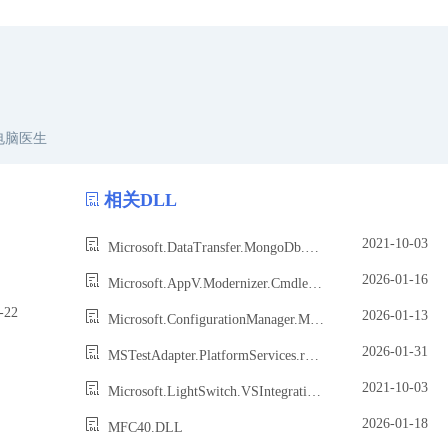
电脑医生
相关DLL
2021-10-03
Microsoft.DataTransfer.MongoDb.Wpf.dll
2026-01-16
Microsoft.AppV.Modernizer.Cmdlets.resources.dll
22
2026-01-13
Microsoft.ConfigurationManager.MessageProcessingEngine.dll
2026-01-31
MSTestAdapter.PlatformServices.resources.dll
2021-10-03
Microsoft.LightSwitch.VSIntegration.DesignerPackageUI.dll
2026-01-18
MFC40.DLL