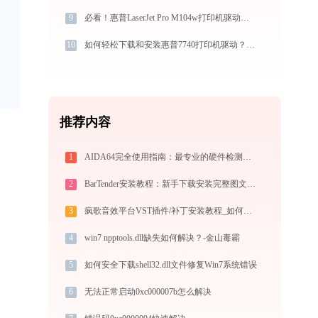
9
必看！惠普LaserJet Pro M104w打印机驱动下载与安装的正确姿势
10
如何轻松下载和安装惠普7740打印机驱动？跟着这篇指南走
推荐内容
1
AIDA64完全使用指南：最专业的硬件检测与系统诊断工具从入门到精通（2026最新）
2
BarTender安装教程：新手下载安装完整图文步骤
3
疯歌音效平台VST插件/补丁安装教程_如何加载插件效果包
4
win7 npptools.dll缺失如何解决？-金山毒霸
5
如何安全下载shell32.dll文件修复Win7系统错误
6
无法正常启动0xc000007b怎么解决