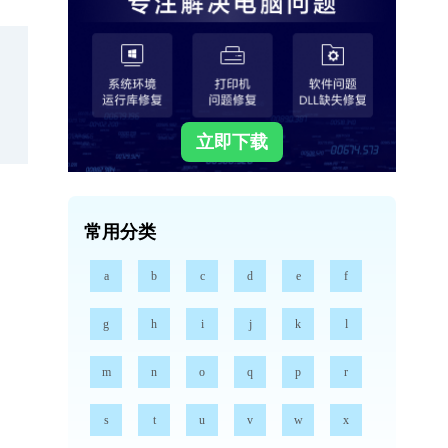
立即下载
常用分类
a
b
c
d
e
f
g
h
i
j
k
l
m
n
o
q
p
r
s
t
u
v
w
x