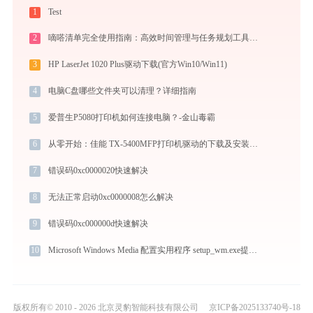
1
Test
2
嘀嗒清单完全使用指南：高效时间管理与任务规划工具，让你的每一天井井有条
3
HP LaserJet 1020 Plus驱动下载(官方Win10/Win11)
4
电脑C盘哪些文件夹可以清理？详细指南
5
爱普生P5080打印机如何连接电脑？-金山毒霸
6
从零开始：佳能 TX-5400MFP打印机驱动的下载及安装流程
7
错误码0xc0000020快速解决
8
无法正常启动0xc0000008怎么解决
9
错误码0xc000000d快速解决
10
Microsoft Windows Media 配置实用程序 setup_wm.exe提示缺少mfplat.dll文件的解决办法
版权所有© 2010 - 2026 北京灵豹智能科技有限公司
京ICP备2025133740号-18