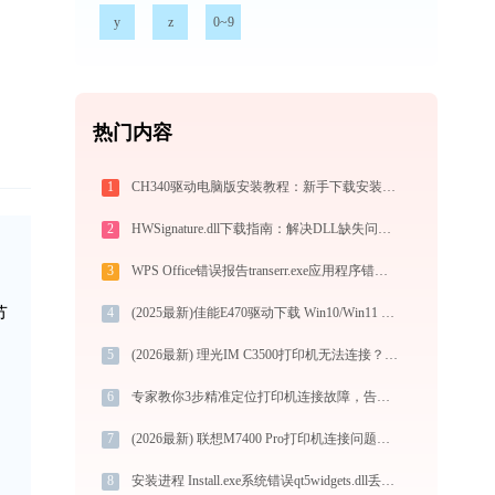
y
z
0~9
热门内容
1
CH340驱动电脑版安装教程：新手下载安装完整图文指南
2
HWSignature.dll下载指南：解决DLL缺失问题的完整方案
3
WPS Office错误报告transerr.exe应用程序错误0xc000000d解决方法
节
4
(2025最新)佳能E470驱动下载 Win10/Win11 官方安装教程
5
(2026最新) 理光IM C3500打印机无法连接？快速解决方法 - 金山毒霸
6
专家教你3步精准定位打印机连接故障，告别反复折腾
7
(2026最新) 联想M7400 Pro打印机连接问题解决方法 - 金山毒霸
8
安装进程 Install.exe系统错误qt5widgets.dll丢失如何解决