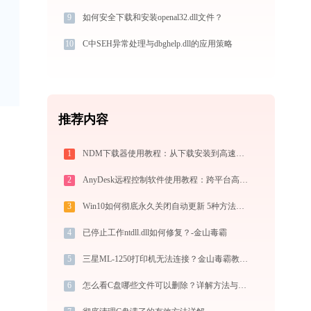
9
如何安全下载和安装openal32.dll文件？
10
C中SEH异常处理与dbghelp.dll的应用策略
推荐内容
1
NDM下载器使用教程：从下载安装到高速下载全指南
2
AnyDesk远程控制软件使用教程：跨平台高速远程桌面连接完全指南
3
Win10如何彻底永久关闭自动更新 5种方法教你永久关闭win10自动更新
4
已停止工作ntdll.dll如何修复？-金山毒霸
5
三星ML-1250打印机无法连接？金山毒霸教你解决！
6
怎么看C盘哪些文件可以删除？详解方法与注意事项