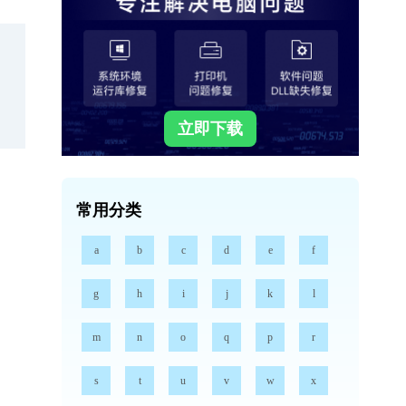
立即下载
常用分类
a
b
c
d
e
f
g
h
i
j
k
l
m
n
o
q
p
r
s
t
u
v
w
x