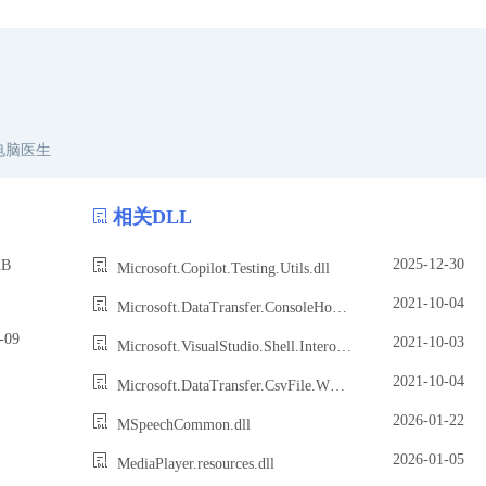
电脑医生
相关DLL
2025-12-30
B
Microsoft.Copilot.Testing.Utils.dll
2021-10-04
Microsoft.DataTransfer.ConsoleHost.Extensibility.dll
09
2021-10-03
Microsoft.VisualStudio.Shell.Interop.16.7.dll
2021-10-04
Microsoft.DataTransfer.CsvFile.Wpf.dll
2026-01-22
MSpeechCommon.dll
2026-01-05
MediaPlayer.resources.dll