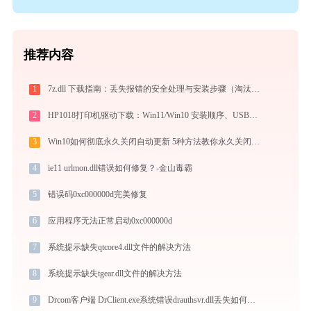
推荐内容
1
7z.dll 下载指南：丢失报错的安全处理与安装步骤（淘汰））
2
HP1018打印机驱动下载：Win11/Win10 安装顺序、USB无响应与打印首选项缺失处理_20260410155929_05
3
Win10如何彻底永久关闭自动更新 5种方法教你永久关闭win10自动更新
4
ie11 urlmon.dll错误如何修复？-金山毒霸
5
错误码0xc000000d完美修复
6
应用程序无法正常启动0xc000000d
7
系统提示缺失qtcore4.dll文件的解决方法
8
系统提示缺失tgear.dll文件的解决方法
9
Drcom客户端 DrClient.exe系统错误drauthsvr.dll丢失如何解决