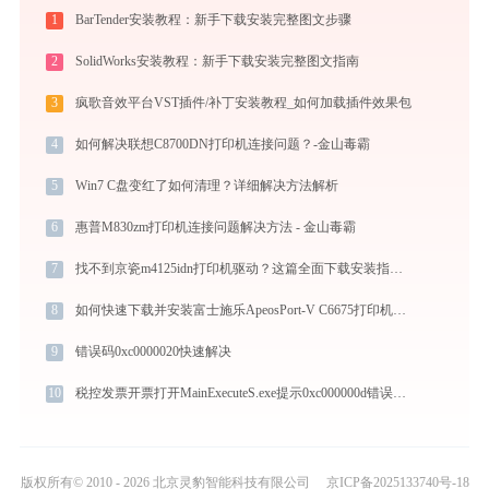
1
BarTender安装教程：新手下载安装完整图文步骤
2
SolidWorks安装教程：新手下载安装完整图文指南
3
疯歌音效平台VST插件/补丁安装教程_如何加载插件效果包
4
如何解决联想C8700DN打印机连接问题？-金山毒霸
5
Win7 C盘变红了如何清理？详细解决方法解析
6
惠普M830zm打印机连接问题解决方法 - 金山毒霸
7
找不到京瓷m4125idn打印机驱动？这篇全面下载安装指南帮到你
8
如何快速下载并安装富士施乐ApeosPort-V C6675打印机驱动：详细步骤解析
9
错误码0xc0000020快速解决
10
税控发票开票打开MainExecuteS.exe提示0xc000000d错误码怎么办
版权所有© 2010 - 2026 北京灵豹智能科技有限公司
京ICP备2025133740号-18