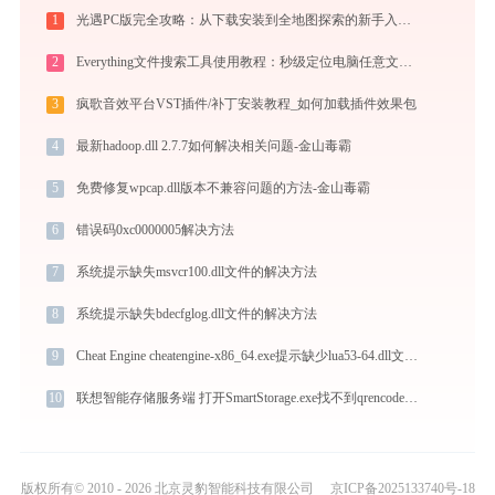
1
光遇PC版完全攻略：从下载安装到全地图探索的新手入门指南（2026最新）
2
Everything文件搜索工具使用教程：秒级定位电脑任意文件的高效搜索神器
3
疯歌音效平台VST插件/补丁安装教程_如何加载插件效果包
4
最新hadoop.dll 2.7.7如何解决相关问题-金山毒霸
5
免费修复wpcap.dll版本不兼容问题的方法-金山毒霸
6
错误码0xc0000005解决方法
7
系统提示缺失msvcr100.dll文件的解决方法
8
系统提示缺失bdecfglog.dll文件的解决方法
9
Cheat Engine cheatengine-x86_64.exe提示缺少lua53-64.dll文件的解决办法
10
联想智能存储服务端 打开SmartStorage.exe找不到qrencode.dll怎么办
版权所有© 2010 - 2026 北京灵豹智能科技有限公司
京ICP备2025133740号-18