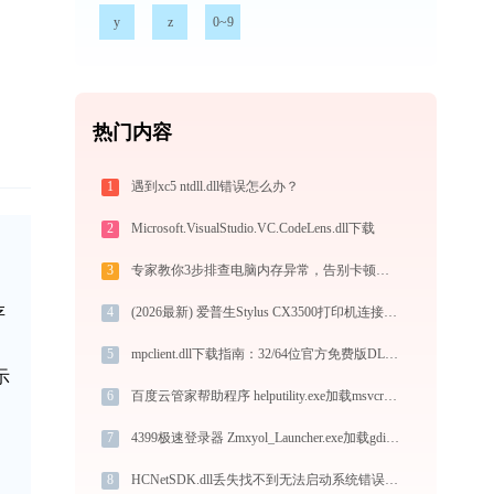
y
z
0~9
热门内容
1
遇到xc5 ntdll.dll错误怎么办？
2
Microsoft.VisualStudio.VC.CodeLens.dll下载
3
专家教你3步排查电脑内存异常，告别卡顿与报错
存
4
(2026最新) 爱普生Stylus CX3500打印机连接问题解决方法 -金山毒霸
5
mpclient.dll下载指南：32/64位官方免费版DLL文件修复教程
示
6
百度云管家帮助程序 helputility.exe加载msvcr100.dll文件丢失处理办法
7
4399极速登录器 Zmxyol_Launcher.exe加载gdiplus.dll文件丢失处理办法
8
HCNetSDK.dll丢失找不到无法启动系统错误修复 - AI智能助手解决方案