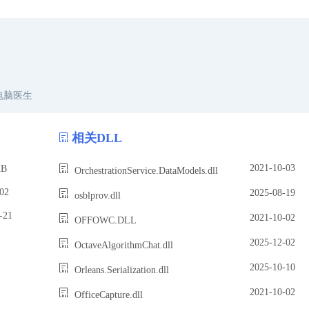
电脑医生
相关DLL
2021-10-03
B
OrchestrationService.DataModels.dll
02
2025-08-19
osblprov.dll
21
2021-10-02
OFFOWC.DLL
2025-12-02
OctaveAlgorithmChat.dll
2025-10-10
Orleans.Serialization.dll
2021-10-02
OfficeCapture.dll