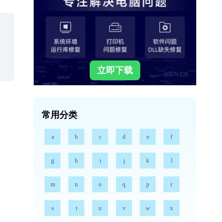
立即下载
常用分类
a
b
c
d
e
f
g
h
i
j
k
l
m
n
o
q
p
r
s
t
u
v
w
x