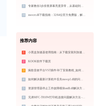
9
专家教你3步排查屏幕亮度异常，从基础到深度修复
10
msvcrt.dll下载指南：32/64位官方免费版，解决DLL缺失问题
推荐内容
1
小黑盒加速器使用指南：从下载安装到加速外服游戏，免费版够用吗
2
KOOK软件下载页
3
疯歌音效平台VST插件/补丁安装教程_如何加载插件效果包
4
如何解决最新计算机中丢失msvcp1.dll的问题-金山毒霸
5
资源管理器停止工作故障模块ntdll.dll解决方法-金山毒霸
6
兄弟MFC-T810W打印机连接问题解决方法 - 金山毒霸