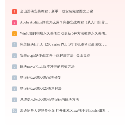
1
金山游侠安装教程：新手下载安装完整图文步骤
2
Adobe Audition降噪怎么用？完整实战教程（从入门到异常排查）
3
Win10如何彻底永久关闭自动更新 5种方法教你永久关闭win10自动更新
4
完美解决HP DJ 1200 series PCL-3打印机驱动安装困扰，全面下载安装教程
5
安装arcgis缺少dll文件下载解决方法 - 金山毒霸
6
解决msvcr71.dll版本冲突的有效方法
7
错误码0xc000000e完美修复
8
错误码0xc0000020快速解决
9
系统提示0xc000007b错误码的解决方法
10
海通证券大智慧专业版 打开HDCX.exe找不到hdcalc.dll怎么办