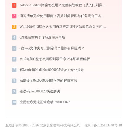
1
Adobe Audition降噪怎么用？完整实战教程（从入门到异常排查）
2
滴答清单完全使用指南：高效时间管理与任务规划工具，让你的每一天井井有条
3
Win10如何彻底永久关闭自动更新 5种方法教你永久关闭win10自动更新
4
c盘能清空吗？详解及注意事项
5
c盘msg文件夹可以删除吗？删除有风险吗？
6
台式电脑C盘怎么清理到最干净？详细教程解析
7
解决mfc100d.dll 0xc0000005错误：专业指导
8
系统提示0xc0000094错误码的解决方法
9
错误码0xc0000020快速解决
10
应用程序无法正常启动0xc000007b
版权所有© 2010 - 2026 北京灵豹智能科技有限公司
京ICP备2025133740号-18