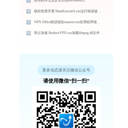
7
应用程序无法正常启动0xc0000022
8
税控发票开票 MainExecuteS.exe运行错误提示0xc000000d的解决办法
9
WPS Office错误报告transerr.exe应用程序错误0xc000000d解决方法
10
简云加速 BeehiveVPN.exe加载ffmpeg.dll文件丢失处理办法
更多动态请关注微信公众号
请使用微信“扫一扫”