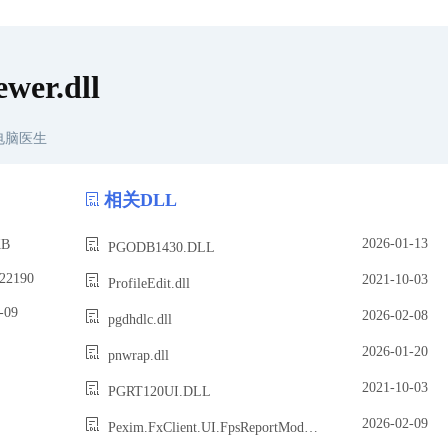
er.dll
电脑医生
相关DLL
2026-01-13
B
PGODB1430.DLL
2190
2021-10-03
ProfileEdit.dll
09
2026-02-08
pgdhdlc.dll
2026-01-20
pnwrap.dll
2021-10-03
PGRT120UI.DLL
2026-02-09
Pexim.FxClient.UI.FpsReportModule.dll