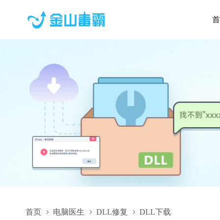
首
首页
电脑医生
DLL修复
DLL下载
PLMCatalogCommandsViewer.dll,PLMCatalogCommandsViewe