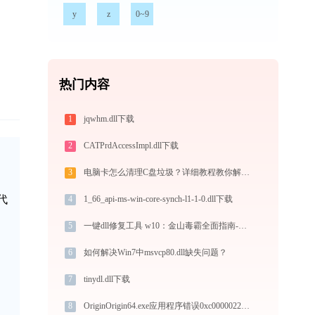
y
z
0~9
热门内容
1
jqwhm.dll下载
2
CATPrdAccessImpl.dll下载
3
电脑卡怎么清理C盘垃圾？详细教程教你解决！
代
4
1_66_api-ms-win-core-synch-l1-1-0.dll下载
5
一键dll修复工具 w10：金山毒霸全面指南-金山毒霸
6
如何解决Win7中msvcp80.dll缺失问题？
7
tinydl.dll下载
8
OriginOrigin64.exe应用程序错误0xc0000022解决方法