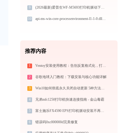
9
(2026最新)爱普生WF-M5693打印机驱动下载安装全程指导，轻松解决打印问题
10
api-ms-win-core-processenvironment-l1-1-0.dll下载
推荐内容
1
Ventoy安装使用教程：告别反复格式化，打造装机必备万能U盘启动盘
2
谷歌地球入门教程：下载安装与核心功能详解
3
Win10如何彻底永久关闭自动更新 5种方法教你永久关闭win10自动更新
4
兄弟mfc1250打印机快速连接指南 - 金山毒霸
5
富士施乐FX4590 EPS打印机驱动安装不再难，跟着这些步骤一学就会
6
错误码0xc000000d完美修复