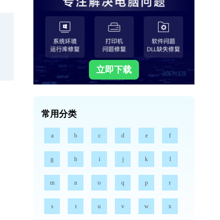
立即下载
常用分类
a
b
c
d
e
f
g
h
i
j
k
l
m
n
o
q
p
r
s
t
u
v
w
x