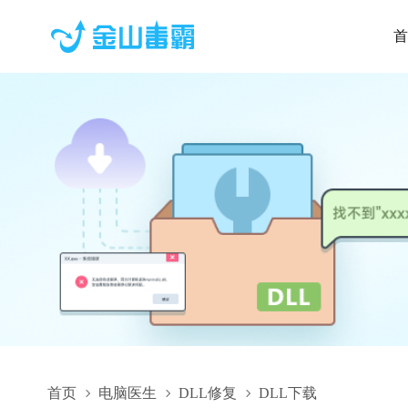
首
首页
电脑医生
DLL修复
DLL下载
PowerToys.KeyboardManager.dll,PowerToys.KeyboardManage