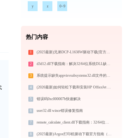
y
z
0~9
热门内容
1
(2025最新)兄弟DCP-L1638W驱动下载(官方Win10/Win11)
2
d3d12.dll下载指南：解决32/64位系统DLL缺失问题 | 官方免费安全下载
3
系统提示缺失appvisvsubsystems32.dll文件的解决方法
代
4
(2026最新)如何轻松下载和安装HP OfficeJet Pro 7740 series PCL-3打印机驱动？跟着这篇指南走
5
错误码0xc000007b快速解决
6
user32.dll wince错误修复指南
7
remote_calculate_client.dll下载指南：32/64位官方免费版，解决DLL缺失问题
8
(2025最新)Argox打印机驱动下载官方指南（Win10/Win11）