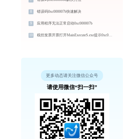
8
错误码0xc000007b快速解决
9
应用程序无法正常启动0xc000007b
10
税控发票开票打开MainExecuteS.exe提示0xc000000d错误码怎么办
更多动态请关注微信公众号
请使用微信“扫一扫”