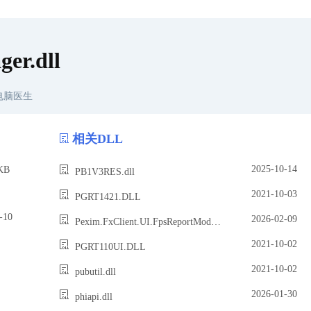
er.dll
电脑医生
相关DLL
2025-10-14
KB
PB1V3RES.dll
2021-10-03
PGRT1421.DLL
10
2026-02-09
Pexim.FxClient.UI.FpsReportModule.dll
2021-10-02
PGRT110UI.DLL
2021-10-02
pubutil.dll
2026-01-30
phiapi.dll