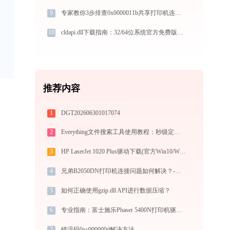
9
专家教你3步排查0x0000011b共享打印机连接失败
10
cldapi.dll下载指南：32/64位系统官方免费版DLL文件修复教程
推荐内容
1
DGT202606301017074
2
Everything文件搜索工具使用教程：秒级定位电脑任意文件的高效搜索神器
3
HP LaserJet 1020 Plus驱动下载(官方Win10/Win11)
4
兄弟B2050DN打印机连接问题如何解决？-金山毒霸
5
如何正确使用gzip.dll API进行数据压缩？
6
专业指南：富士施乐Phaser 5400N打印机驱动的下载与安装步骤详解
7
错误码0xc000000d解决方法