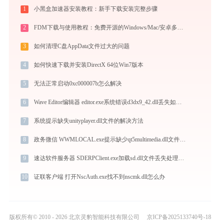
1
小黑盒加速器安装教程：新手下载安装完整步骤
2
FDM下载与使用教程：免费开源的Windows/Mac/安卓多线程下载管理器
3
如何清理C盘AppData文件过大的问题
4
如何快速下载并安装DirectX 64位Win7版本
5
无法正常启动0xc000007b怎么解决
6
Wave Editor编辑器 editor.exe系统错误d3dx9_42.dll丢失如何解决
7
系统提示缺失unityplayer.dll文件的解决方法
8
政务微信 WWMLOCAL.exe提示缺少qt5multimedia.dll文件的解决办法
9
速达软件服务器 SDERPClient.exe加载sd.dll文件丢失处理办法
10
证联客户端 打开NscAuth.exe找不到nscmk.dll怎么办
版权所有© 2010 - 2026 北京灵豹智能科技有限公司
京ICP备2025133740号-18