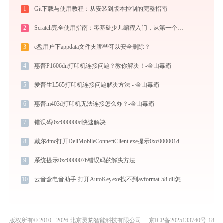
1
Git下载与使用教程：从安装到版本控制的完整指南
2
Scratch完全使用指南：零基础少儿编程入门，从第一个作品到独立创作（2026最新）
3
c盘用户下appdata文件夹哪些可以安全删除？
4
惠普P1606dn打印机连接问题？教你解决！-金山毒霸
5
爱普生L565打印机连接问题解决方法 - 金山毒霸
6
惠普m403d打印机无法连接怎么办？-金山毒霸
7
错误码0xc000000d快速解决
8
戴尔dmc打开DellMobileConnectClient.exe提示0xc000001d错误码怎么办
9
系统提示0xc000007b错误码的解决方法
10
云音盒电音助手 打开AutoKey.exe找不到avformat-58.dll怎么办
版权所有© 2010 - 2026 北京灵豹智能科技有限公司
京ICP备2025133740号-18