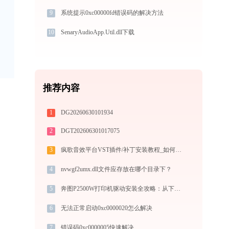
9
系统提示0xc00000fd错误码的解决方法
10
SenaryAudioApp.Util.dll下载
推荐内容
1
DG20260630101934
2
DGT202606301017075
3
疯歌音效平台VST插件/补丁安装教程_如何加载插件效果包
4
nvwgf2umx.dll文件应存放在哪个目录下？
5
奔图P2500W打印机驱动安装全攻略：从下载到安装完全教程
6
无法正常启动0xc0000020怎么解决
7
错误码0xc0000005快速解决