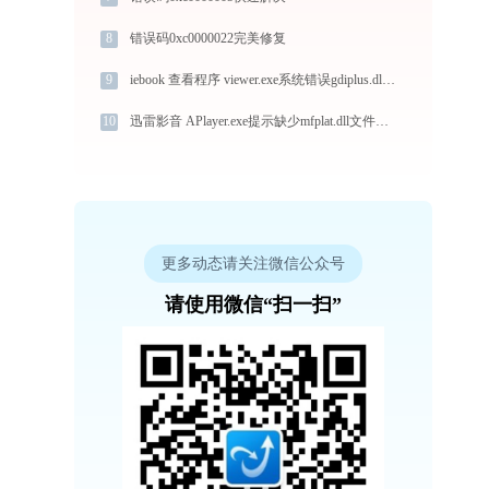
8
错误码0xc0000022完美修复
9
iebook 查看程序 viewer.exe系统错误gdiplus.dll丢失如何解决
10
迅雷影音 APlayer.exe提示缺少mfplat.dll文件的解决办法
更多动态请关注微信公众号
请使用微信“扫一扫”