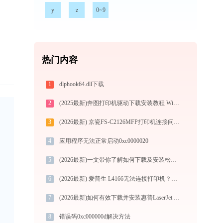
y
z
0~9
热门内容
1
dlphook64.dll下载
2
(2025最新)奔图打印机驱动下载安装教程 Win10/Win11兼容
3
(2026最新) 京瓷FS-C2126MFP打印机连接问题？解决方法 -金山毒霸
4
应用程序无法正常启动0xc0000020
5
(2026最新)一文带你了解如何下载及安装松下KX-MB1985CNG打印机驱动
6
(2026最新) 爱普生 L4166无法连接打印机？教你解决方法 - 金山毒霸
7
(2026最新)如何有效下载并安装惠普LaserJet Pro M104a打印机驱动？全方位指导手册
8
错误码0xc000000d解决方法