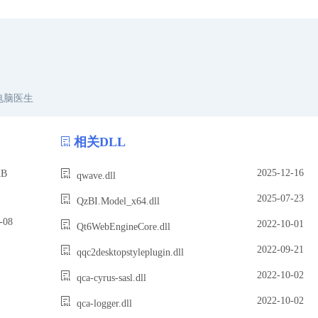
电脑医生
相关DLL
2025-12-16
B
qwave.dll
2025-07-23
QzBI.Model_x64.dll
08
2022-10-01
Qt6WebEngineCore.dll
2022-09-21
qqc2desktopstyleplugin.dll
2022-10-02
qca-cyrus-sasl.dll
2022-10-02
qca-logger.dll