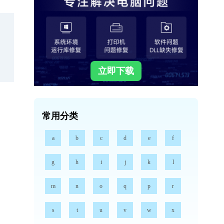
立即下载
常用分类
a
b
c
d
e
f
g
h
i
j
k
l
m
n
o
q
p
r
s
t
u
v
w
x