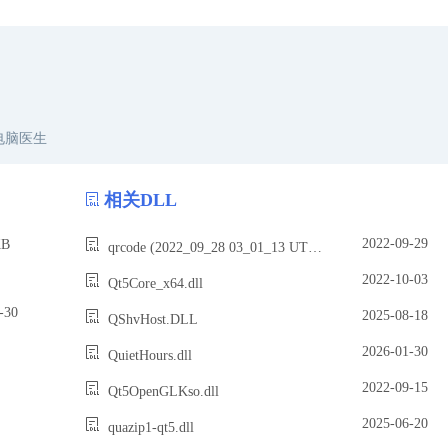
电脑医生
相关DLL
2022-09-29
B
qrcode (2022_09_28 03_01_13 UTC).dll
2022-10-03
Qt5Core_x64.dll
30
2025-08-18
QShvHost.DLL
2026-01-30
QuietHours.dll
2022-09-15
Qt5OpenGLKso.dll
2025-06-20
quazip1-qt5.dll