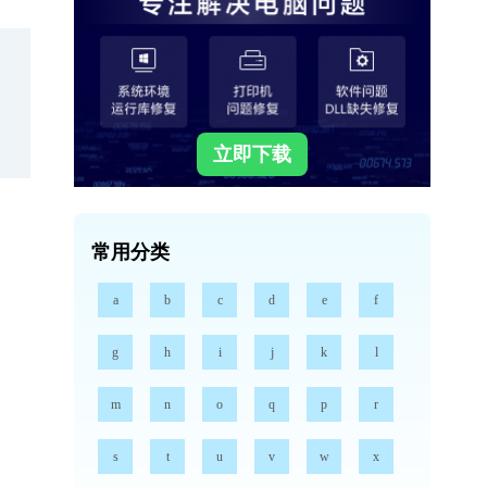
立即下载
常用分类
a
b
c
d
e
f
g
h
i
j
k
l
m
n
o
q
p
r
s
t
u
v
w
x