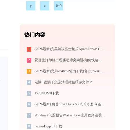
y
z
0~9
热门内容
1
(2026最新)完美解决富士施乐ApeosPort-V C5575打印机驱动安装困扰，全面下载安装教程
2
爱普生打印机出现驱动冲突问题-如何快速解决
3
(2025最新)兄弟2648dw驱动下载(官方) Win10/Win11支持
而
4
电脑C盘满了怎么清理微信缓存文件？
5
JVSDKP.dll下载
6
(2026最新) 惠普Smart Tank 538打印机如何连接？-金山毒霸
7
Windows 问题报告WerFault.exe应用程序错误0xc000001d解决方法
8
networkapp.dll下载