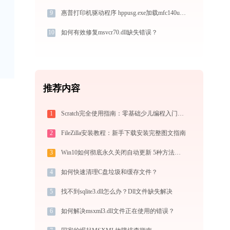
9
惠普打印机驱动程序 hppusg.exe加载mfc140u.dll文件丢失处理办法
10
如何有效修复msvcr70.dll缺失错误？
推荐内容
1
Scratch完全使用指南：零基础少儿编程入门，从第一个作品到独立创作（2026最新）
2
FileZilla安装教程：新手下载安装完整图文指南
3
Win10如何彻底永久关闭自动更新 5种方法教你永久关闭win10自动更新
4
如何快速清理C盘垃圾和缓存文件？
5
找不到sqlite3.dll怎么办？Dll文件缺失解决
6
如何解决msxml3.dll文件正在使用的错误？