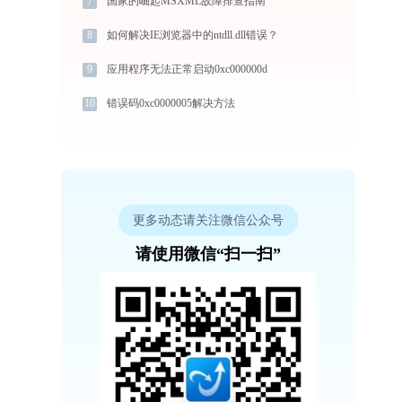
7
国家的崛起MSXML故障排查指南
8
如何解决IE浏览器中的ntdll.dll错误？
9
应用程序无法正常启动0xc000000d
10
错误码0xc0000005解决方法
更多动态请关注微信公众号
请使用微信“扫一扫”