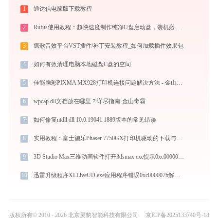
1
通达信电脑版下载教程
2
Rufus使用教程：超快速度制作纯净U盘启动盘，装机必备免费工具
3
疯歌音效平台VST插件/补丁安装教程_如何加载插件效果包
4
如何有效清理电脑本地磁盘C盘的空间
5
佳能腾彩PIXMA MX928打印机连接问题解决方法 - 金山毒霸
6
wpcap.dll文档放在哪里？详尽指南-金山毒霸
7
如何修复ntdll.dll 10.0.19041.1889版本的常见错误
8
实用教程：富士施乐Phaser 7750GX打印机驱动的下载与安装技巧
9
3D Studio Max三维动画软件打开3dsmax.exe提示0xc0000006错误码怎么办
10
迅雷升级程序XLLiveUD.exe应用程序错误0xc000007b解决方法
版权所有© 2010 - 2026 北京灵豹智能科技有限公司
京ICP备2025133740号-18