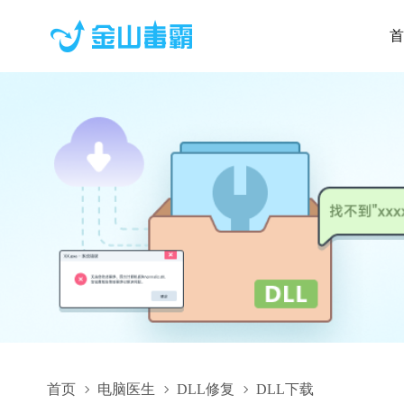
首
首页
电脑医生
DLL修复
DLL下载
ReactiveProperty.WPF.dll,ReactiveProperty.WPF.dll下载,React