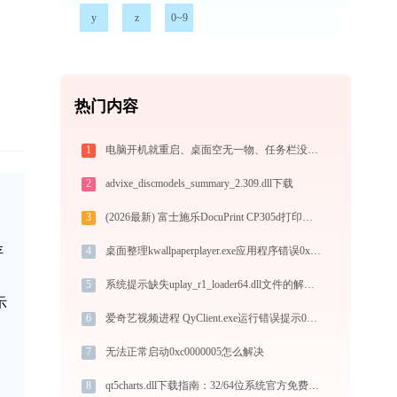
y
z
0~9
热门内容
1
电脑开机就重启、桌面空无一物、任务栏没反应？2026 最新官方攻略
2
advixe_discmodels_summary_2.309.dll下载
3
(2026最新) 富士施乐DocuPrint CP305d打印机连接问题解决方法 -金山毒霸
存
4
桌面整理kwallpaperplayer.exe应用程序错误0xc0000094解决方法
5
系统提示缺失uplay_r1_loader64.dll文件的解决方法
示
6
爱奇艺视频进程 QyClient.exe运行错误提示0xc0000056的解决办法
7
无法正常启动0xc0000005怎么解决
8
qt5charts.dll下载指南：32/64位系统官方免费版获取与安装教程