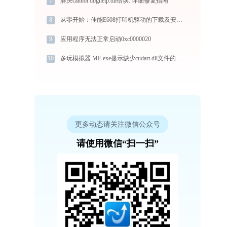
7
解决cannot dbghelp.dll错误: 详细修复指南
8
从零开始：佳能E608打印机驱动的下载及安装流程
9
应用程序无法正常启动0xc0000020
10
多玩模拟器 ME.exe提示缺少cudart.dll文件的解决办法
更多动态请关注微信公众号
请使用微信“扫一扫”