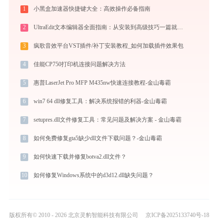
1
小黑盒加速器快捷键大全：高效操作必备指南
2
UltraEdit文本编辑器全面指南：从安装到高级技巧一篇就够（附快捷键大全）
3
疯歌音效平台VST插件/补丁安装教程_如何加载插件效果包
4
佳能CP750打印机连接问题解决方法
5
惠普LaserJet Pro MFP M435nw快速连接教程-金山毒霸
6
win7 64 dll修复工具：解决系统报错的利器-金山毒霸
7
setupres.dll文件修复工具：常见问题及解决方案 - 金山毒霸
8
如何免费修复gta5缺少dll文件下载问题？-金山毒霸
9
如何快速下载并修复botva2.dll文件？
10
如何修复Windows系统中的d3d12.dll缺失问题？
版权所有© 2010 - 2026 北京灵豹智能科技有限公司
京ICP备2025133740号-18