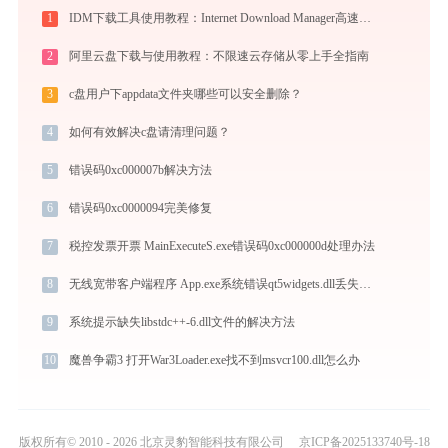
1
IDM下载工具使用教程：Internet Download Manager高速下载与视频抓取完全指南
2
阿里云盘下载与使用教程：不限速云存储从零上手全指南
3
c盘用户下appdata文件夹哪些可以安全删除？
4
如何有效解决c盘请清理问题？
5
错误码0xc000007b解决方法
6
错误码0xc0000094完美修复
7
税控发票开票 MainExecuteS.exe错误码0xc000000d处理办法
8
无线宽带客户端程序 App.exe系统错误qt5widgets.dll丢失如何解决
9
系统提示缺失libstdc++-6.dll文件的解决方法
10
魔兽争霸3 打开War3Loader.exe找不到msvcr100.dll怎么办
版权所有© 2010 - 2026 北京灵豹智能科技有限公司
京ICP备2025133740号-18