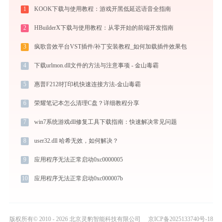
1
KOOK下载与使用教程：游戏开黑低延迟语音全指南
2
HBuilderX下载与使用教程：从零开始的前端开发指南
3
疯歌音效平台VST插件/补丁安装教程_如何加载插件效果包
4
下载urlmon.dll文件的方法与注意事项 - 金山毒霸
5
惠普F2128打印机快速连接方法-金山毒霸
6
荣耀笔记本怎么清理C盘？详细教程分享
7
win7系统游戏dll修复工具下载指南：快速解决常见问题
8
user32.dll 哈希无效，如何解决？
9
应用程序无法正常启动0xc0000005
10
应用程序无法正常启动0xc000007b
版权所有© 2010 - 2026 北京灵豹智能科技有限公司
京ICP备2025133740号-18