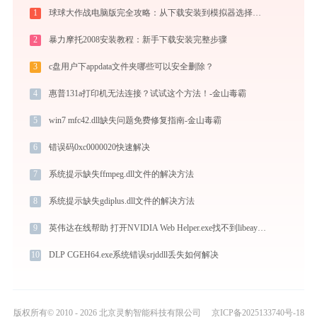
1
球球大作战电脑版完全攻略：从下载安装到模拟器选择，大屏冲分指南
2
暴力摩托2008安装教程：新手下载安装完整步骤
3
c盘用户下appdata文件夹哪些可以安全删除？
4
惠普131a打印机无法连接？试试这个方法！-金山毒霸
5
win7 mfc42.dll缺失问题免费修复指南-金山毒霸
6
错误码0xc0000020快速解决
7
系统提示缺失ffmpeg.dll文件的解决方法
8
系统提示缺失gdiplus.dll文件的解决方法
9
英伟达在线帮助 打开NVIDIA Web Helper.exe找不到libeay32.dll怎么办
10
DLP CGEH64.exe系统错误srjddll丢失如何解决
版权所有© 2010 - 2026 北京灵豹智能科技有限公司
京ICP备2025133740号-18