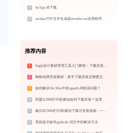
9
byApp.dll下载
10
acrobat PDF文件生成器acrodist.exe应用程序错误0xc0000006解决方法
推荐内容
1
Eagle设计素材管理工具入门教程：下载安装与核心功能详解
2
蜘蛛纸牌安装教程：新手下载安装完整图文指南
3
如何解决3ds Max中的cgauth.dll错误问题？
4
利盟X2600打印机驱动如何下载安装？这里有你需要的所有信息
5
戴尔B2360d打印机驱动下载与安装指南：一步步教您操作
6
系统提示缺失grphcalc.dll文件的解决方法