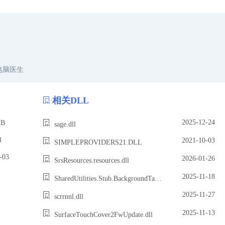
电脑医生
相关DLL
2025-12-24
B
sage.dll
1
2021-10-03
SIMPLEPROVIDERS21.DLL
03
2026-01-26
SrsResources.resources.dll
2025-11-18
SharedUtilities.Stub.BackgroundTasks.dll
2025-11-27
scrrnnl.dll
2025-11-13
SurfaceTouchCover2FwUpdate.dll