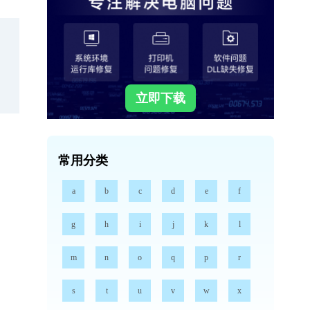
立即下载
常用分类
a
b
c
d
e
f
g
h
i
j
k
l
m
n
o
q
p
r
s
t
u
v
w
x