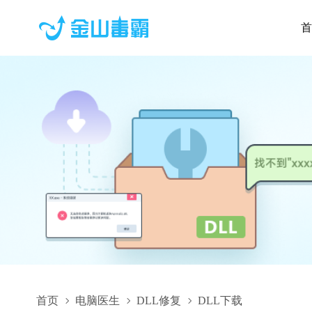
首
首页
电脑医生
DLL修复
DLL下载
SoftwareRepair.dll,SoftwareRepair.dll下载,SoftwareRepair.dll