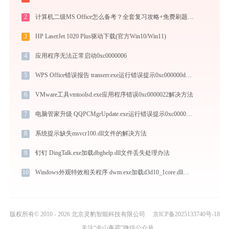
2
计算机二级MS Office怎么备考？全套复习攻略+免费刷题工具推荐
3
HP LaserJet 1020 Plus驱动下载(官方Win10/Win11)
4
应用程序无法正常启动0xc0000006
5
WPS Office错误报告 transerr.exe运行错误提示0xc000000d的解决办法
6
VMware工具vmtoolsd.exe应用程序错误0xc0000022解决方法
7
电脑管家升级 QQPCMgrUpdate.exe运行错误提示0xc0000005的解决办法
8
系统提示缺失msvcr100.dll文件的解决方法
9
钉钉 DingTalk.exe加载dbghelp.dll文件丢失处理办法
10
Windows外观特效相关程序 dwm.exe加载d3d10_1core.dll文件丢失处理办法
版权所有© 2010 - 2026 北京灵豹智能科技有限公司
京ICP备2025133740号-18
关注“金山毒霸”微信公众号