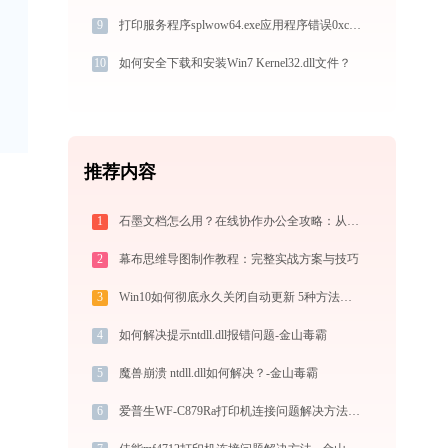
9
打印服务程序splwow64.exe应用程序错误0xc0000022解决方法
10
如何安全下载和安装Win7 Kernel32.dll文件？
推荐内容
1
石墨文档怎么用？在线协作办公全攻略：从注册到团队高效协同
2
幕布思维导图制作教程：完整实战方案与技巧
3
Win10如何彻底永久关闭自动更新 5种方法教你永久关闭win10自动更新
4
如何解决提示ntdll.dll报错问题-金山毒霸
5
魔兽崩溃 ntdll.dll如何解决？-金山毒霸
6
爱普生WF-C879Ra打印机连接问题解决方法 -金山毒霸