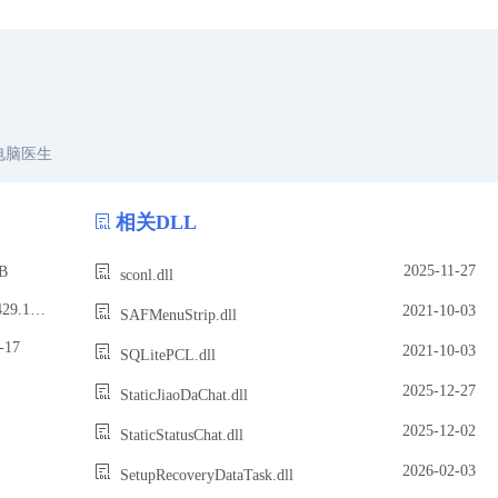
电脑医生
相关DLL
2025-11-27
B
sconl.dll
文件版本：10.0.29429.1000 (WinBuild.160101.0800)
2021-10-03
SAFMenuStrip.dll
17
2021-10-03
SQLitePCL.dll
2025-12-27
StaticJiaoDaChat.dll
2025-12-02
StaticStatusChat.dll
2026-02-03
SetupRecoveryDataTask.dll