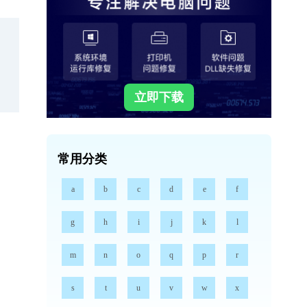
立即下载
常用分类
a
b
c
d
e
f
g
h
i
j
k
l
m
n
o
q
p
r
s
t
u
v
w
x