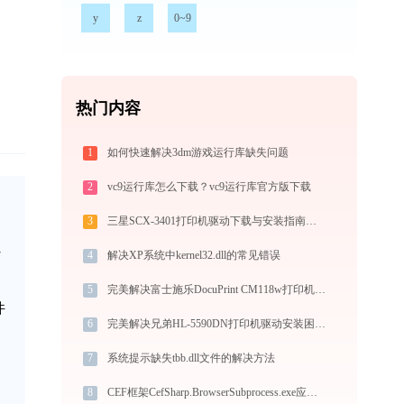
y
z
0~9
热门内容
1
如何快速解决3dm游戏运行库缺失问题
2
vc9运行库怎么下载？vc9运行库官方版下载
3
三星SCX-3401打印机驱动下载与安装指南：一步步教您操作
省
4
解决XP系统中kernel32.dll的常见错误
5
完美解决富士施乐DocuPrint CM118w打印机驱动安装困扰，全面下载安装教程
件
6
完美解决兄弟HL-5590DN打印机驱动安装困扰，全面下载安装教程
7
系统提示缺失tbb.dll文件的解决方法
8
CEF框架CefSharp.BrowserSubprocess.exe应用程序错误0xc0000017解决方法