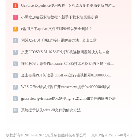
1
GeForce Experience使用教程：NVIDIA显卡驱动更新与游戏优化录制完全指南
2
小黑盒加速器安装教程：新手下载安装完整步骤
3
c盘用户下appdata文件夹哪些可以安全删除？
4
利盟X5470打印机连接问题解决方法 - 金山毒霸
5
京瓷ECOSYS M1025d/PN打印机连接问题解决方法 - 金山毒霸
6
详尽教程：惠普Photosmart C4385打印机驱动的正确下载与安装方式
7
金山毒霸PDF阅读器 dbpdf.exe运行错误提示0xc000008c的解决办法
8
WPS Office错误报告打开transerr.exe提示0xc000000d错误码怎么办
9
gaussview gview.exe提示缺少ftgl_sc212mt.dll文件的解决办法
10
系统提示缺失wltrs.dll文件的解决方法
版权所有© 2010 - 2026 北京灵豹智能科技有限公司
京ICP备2025133740号-18