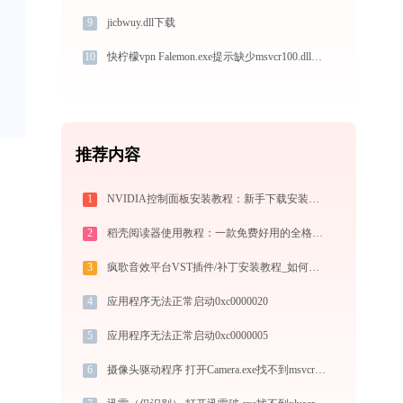
9
jicbwuy.dll下载
10
快柠檬vpn Falemon.exe提示缺少msvcr100.dll文件的解决办法
推荐内容
1
NVIDIA控制面板安装教程：新手下载安装完整指南
2
稻壳阅读器使用教程：一款免费好用的全格式电子书与文档阅读神器
3
疯歌音效平台VST插件/补丁安装教程_如何加载插件效果包
4
应用程序无法正常启动0xc0000020
5
应用程序无法正常启动0xc0000005
6
摄像头驱动程序 打开Camera.exe找不到msvcr120.dll怎么办