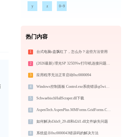
y
z
0~9
热门内容
1
台式电脑c盘飘红了，怎么办？这些方法管用
2
(2026最新) 理光SP 325DNw打印机连接问题怎么解决？-金山毒霸
3
应用程序无法正常启动0xc0000094
而
4
Windows控制面板 Control.exe系统错误qt5widgets.dll丢失如何解决
5
SchwaebischHallScraper.dll下载
6
AspenTech.AspenPlus.MMForms.GridForms.Controls.resources.dll下载
7
如何解决d3dx9_29.dll和d2d1.dll文件缺失问题
8
系统提示0xc0000043错误码的解决方法