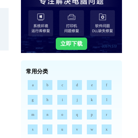
立即下载
常用分类
a
b
c
d
e
f
g
h
i
j
k
l
m
n
o
q
p
r
s
t
u
v
w
x