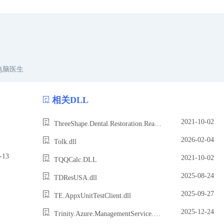
电脑医生
相关DLL
2021-10-02
ThreeShape.Dental.Restoration.RealView.RealViewBackgroundRenderer.dll
2026-02-04
Tolk.dll
13
2021-10-02
TQQCalc.DLL
2025-08-24
TDResUSA.dll
2025-09-27
TE.AppxUnitTestClient.dll
2025-12-24
Trinity.Azure.ManagementService.Client.dll