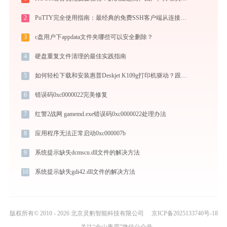
2
PuTTY完全使用指南：最经典的免费SSH客户端从连接到精通（2026最新）
3
c盘用户下appdata文件夹哪些可以安全删除？
4
硬盘重复文件清理的最佳实践指南
5
如何轻松下载和安装惠普Deskjet K109g打印机驱动？跟着这篇指南走
6
错误码0xc0000022完美修复
7
红警2战网 gamemd.exe错误码0xc0000022处理办法
8
应用程序无法正常启动0xc000007b
9
系统提示缺失dcmscu.dll文件的解决方法
10
系统提示缺失gdi42.dll文件的解决方法
版权所有© 2010 - 2026 北京灵豹智能科技有限公司
京ICP备2025133740号-18