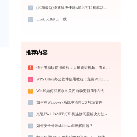
9
(2026最新)快速解决佳能ts6120打印机驱动安装问题，这篇文章告诉你方法
10
LiveUpd360.dll下载
推荐内容
1
快手电脑版使用教程：大屏刷短视频、看直播与PC直播伴侣一站式指南
2
WPS Office办公软件使用教程：免费Word/Excel/PPT/PDF一站式高效办公套件
3
Win10如何彻底永久关闭自动更新 5种方法教你永久关闭win10自动更新
4
如何在Windows7系统中清理C盘垃圾文件
5
京瓷FS-1124MFP打印机连接问题解决方法 - 金山毒霸
6
如何安全处理skidrow.dll破解问题？