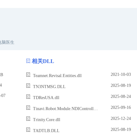
电脑医生
相关DLL
2021-10-03
B
Teamnet.Revisal.Entities.dll
4
2025-08-19
TN3NTMSG.DLL
07
2025-08-24
TDResUSA.dll
2025-09-16
Tinavi.Robot.Module.NDIController.dll
2025-12-24
Trinity.Core.dll
2025-08-19
TADTLB.DLL