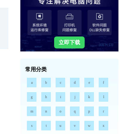
立即下载
常用分类
a
b
c
d
e
f
g
h
i
j
k
l
m
n
o
q
p
r
s
t
u
v
w
x