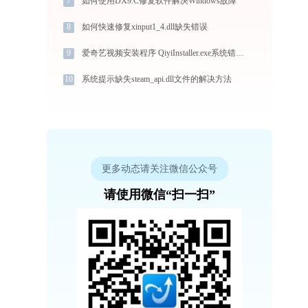
7
如何使用DX9.C修复软件解决Windows故障
8
如何快速修复xinput1_4.dll缺失错误
9
爱奇艺视频安装程序 QiyiInstaller.exe系统错误gdiplus.dll丢失如何解决
10
系统提示缺失steam_api.dll文件的解决方法
更多动态请关注微信公众号
请使用微信“扫一扫”