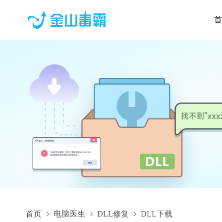
首
首页
电脑医生
DLL修复
DLL下载
THLicensingModule.dll,THLicensingModule.dll下载,THLicensi