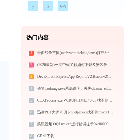
y
z
0~9
热门内容
1
全面战争三国(totalwar:threekingdoms)打开Stronghold.exe提示0xc0000022错误码怎么办
2
(2026最新)一文带你了解如何下载及安装爱普生L565打印机驱动
3
DevExpress.ExpressApp.ReportsV2.Blazor.v21.2.dll下载
4
修复TaoImage.exe系统错误：丢失chrome_elf.dll解决方法
5
CCXProcess.exe VCRUNTIME140.dll 找不到？3种有效解决方法
6
迅读PDF大师 打开pmhelper.exe找不到msvcr100.dll怎么办
7
腾讯视频 QQLive.exe运行错误提示0xc0000017的解决办法
8
GF.dll下载