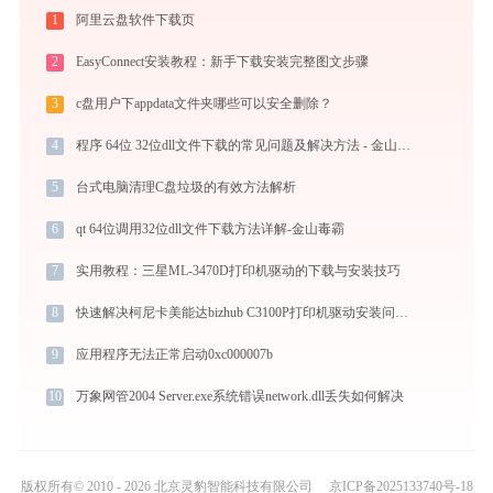
1
阿里云盘软件下载页
2
EasyConnect安装教程：新手下载安装完整图文步骤
3
c盘用户下appdata文件夹哪些可以安全删除？
4
程序 64位 32位dll文件下载的常见问题及解决方法 - 金山毒霸
5
台式电脑清理C盘垃圾的有效方法解析
6
qt 64位调用32位dll文件下载方法详解-金山毒霸
7
实用教程：三星ML-3470D打印机驱动的下载与安装技巧
8
快速解决柯尼卡美能达bizhub C3100P打印机驱动安装问题，这篇文章告诉你方法
9
应用程序无法正常启动0xc000007b
10
万象网管2004 Server.exe系统错误network.dll丢失如何解决
版权所有© 2010 - 2026 北京灵豹智能科技有限公司
京ICP备2025133740号-18