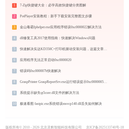
1
7-Zip快捷键大全：必学高效快捷键分类图解
2
PotPlayer安装教程：新手下载安装完整图文步骤
3
金山毒霸fphelper.exe应用程序错误0xc0000022解决方法
4
dll修复工具2017使用指南：快速解决Windows问题
5
快速解决实达KD350C+打印机驱动安装问题，这篇文章告诉你方法
6
应用程序无法正常启动0xc0000020
7
错误码0xc000007b快速解决
8
GraspPrinter GraspReportSrv.exe运行错误提示0xc0000005的解决办法
9
系统提示缺失qt5core.dll文件的解决方法
10
极速看图 fastpic.exe系统错误msvcp140.dll丢失如何解决
版权所有© 2010 - 2026 北京灵豹智能科技有限公司
京ICP备2025133740号-18